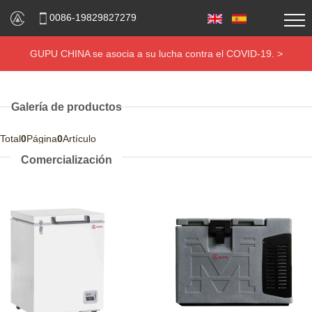
0086-19829827279
GUPU CHINA se asocia a su lucha contra el COVID-19. >
Galería de productos
Total
0
Página
0
Artículo
Comercialización