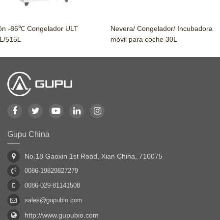
n -86℃ Congelador ULT
Nevera/ Congelador/ Incubadora
/515L
móvil para coche 30L
Gupu China
No.18 Gaoxin 1st Road, Xian China, 710075
0086-19829827279
0086-029-81141508
sales@gupubio.com
http://www.gupubio.com